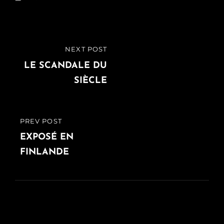
Navigation
NEXT POST
NEXT
de
POST
LE SCANDALE DU
SIÈCLE
l’article
PREV POST
PREVIOUS
POST
EXPOSÉ EN
FINLANDE