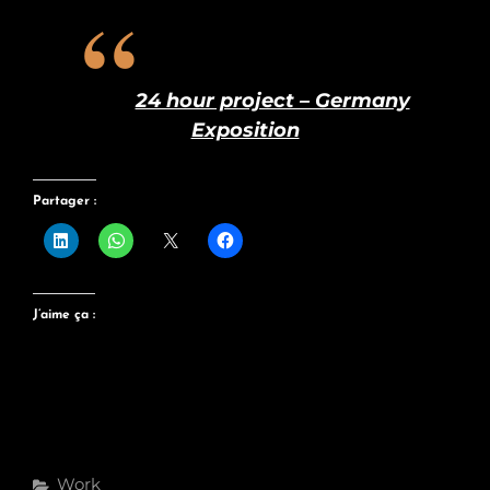
24 hour project – Germany
Exposition
Partager :
J’aime ça :
Categories
Work